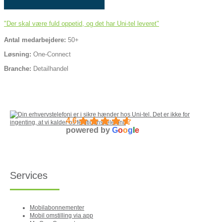
"Der skal være fuld oppetid, og det har Uni-tel leveret"
Antal medarbejdere:
50+
Løsning:
One-Connect
Branche:
Detailhandel
4.6
powered by
G
o
o
g
l
e
Services
Mobilabonnementer
Mobil omstilling via app