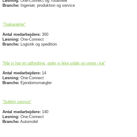
Løsning:
One-Connect og Totalview
Branche:
Ingeniør, produktion og service
”Topkarakter”
Antal medarbejdere:
300
Løsning:
One-Connect
Branche:
Logistik og spedition
”Når vi har en udfordring, gider vi ikke sidde og vente i kø”
Antal medarbejdere:
14
Løsning:
One-Connect
Branche:
Ejendomsmægler
”Sublim service”
Antal medarbejdere:
140
Løsning:
One-Connect
Branche:
Automobil