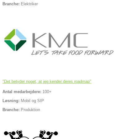
Branche:
Elektriker
"Det betyder noget, at jeg kender deres roadmap"
Antal medarbejdere:
100+
Løsning:
Mobil og SIP
Branche:
Produktion