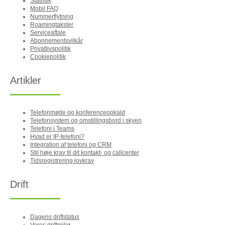
Statistik
Mobil FAQ
Nummerflytning
Roamingtakster
Serviceaftale
Abonnementsvilkår
Privatlivspolitik
Cookiepolitik
Artikler
Telefonmøde og konferenceopkald
Telefonsystem og omstillingsbord i skyen
Telefoni i Teams
Hvad er IP-telefoni?
Integration af telefoni og CRM
Stil høje krav til dit kontakt- og callcenter
Tidsregistrering lovkrav
Drift
Dagens driftstatus
Vores driftmiljø