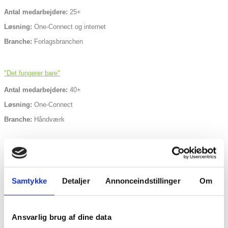
Antal medarbejdere:
25+
Løsning:
One-Connect og internet
Branche:
Forlagsbranchen
"Det fungerer bare"
Antal medarbejdere:
40+
Løsning:
One-Connect
Branche:
Håndværk
"Vi ville jo fremstå som komplette idioter, hvis
telefonen bare var optaget"
Samtykke
Detaljer
Annonceindstillinger
Om
Antal medarbejdere:
3
Løsning:
One-Connect
Ansvarlig brug af dine data
Branche:
Datamaskiner og -udstyr