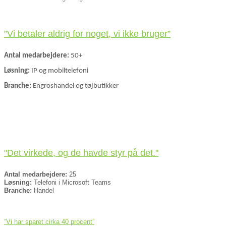
”Vi betaler aldrig for noget, vi ikke bruger”
Antal medarbejdere:
50+
Løsning:
IP og mobiltelefoni
Branche:
Engroshandel og tøjbutikker
"Det virkede, og de havde styr på det."
Antal medarbejdere:
25
Løsning:
Telefoni i Microsoft Teams
Branche:
Handel
”Vi har sparet cirka 40 procent”