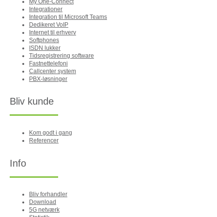
My One-Connect
Integrationer
Integration til Microsoft Teams
Dedikeret VoIP
Internet til erhverv
Softphones
ISDN lukker
Tidsregistrering software
Fastnettelefoni
Callcenter system
PBX-løsninger
Bliv kunde
Kom godt i gang
Referencer
Info
Bliv forhandler
Download
5G netværk