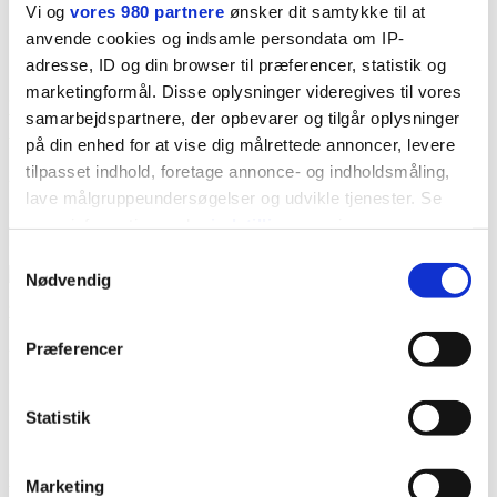
Vi og
vores 980 partnere
ønsker dit samtykke til at
anvende cookies og indsamle persondata om IP-
adresse, ID og din browser til præferencer, statistik og
marketingformål. Disse oplysninger videregives til vores
”Den store besparelse, C-Solution lovede os ved at
samarbejdspartnere, der opbevarer og tilgår oplysninger
skifte til Uni-tel, holdt vand”
på din enhed for at vise dig målrettede annoncer, levere
tilpasset indhold, foretage annonce- og indholdsmåling,
Antal medarbejdere:
200+
lave målgruppeundersøgelser og udvikle tjenester. Se
Løsning:
One-Connect
mere information under
indstillinger
og i vores
Branche:
Engroshandel med korn og foderstoffer
persondatapolitik. Du kan altid trække dit samtykke
Samtykkevalg
tilbage eller ændre indstillinger fra vores
Nødvendig
"Cookiedeklaration", eller ved at trykke på "Privacy
“Dette her virker bare”
trigger" ikonet.
Antal medarbejdere:
200+
Præferencer
Løsning:
One-Connect
Dine valg anvendes på hele websitet.
Branche:
Reklame
Statistik
Vi bruger cookies til at tilpasse vores indhold og
annoncer, til at vise dig funktioner til sociale medier og til
"Et rigtig fint forløb"
Marketing
at analysere vores trafik. Vi deler også oplysninger om