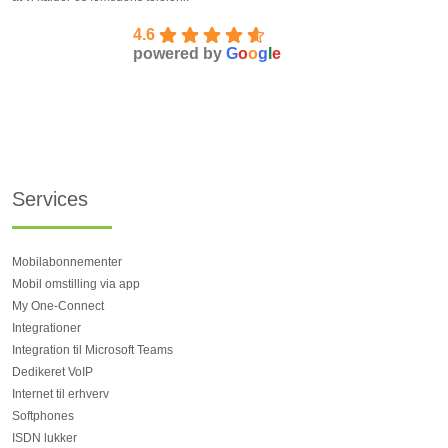
4.6
powered by
G
o
o
g
l
e
Services
Mobilabonnementer
Mobil omstilling via app
My One-Connect
Integrationer
Integration til Microsoft Teams
Dedikeret VoIP
Internet til erhverv
Softphones
ISDN lukker