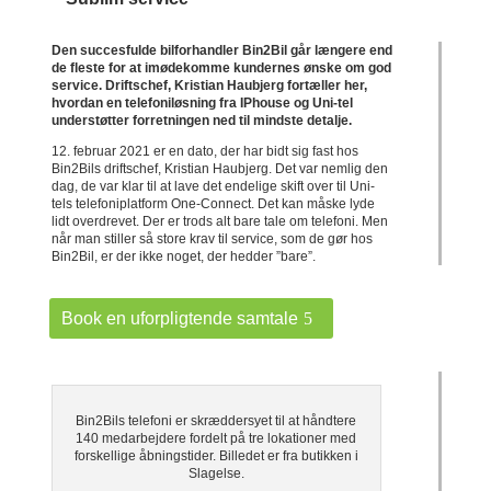
Den succesfulde bilforhandler Bin2Bil går længere end
de fleste for at imødekomme kundernes ønske om god
service. Driftschef, Kristian Haubjerg fortæller her,
hvordan en telefoniløsning fra IPhouse og Uni-tel
understøtter forretningen ned til mindste detalje.
12. februar 2021 er en dato, der har bidt sig fast hos
Bin2Bils driftschef, Kristian Haubjerg. Det var nemlig den
dag, de var klar til at lave det endelige skift over til Uni-
tels telefoniplatform One-Connect. Det kan måske lyde
lidt overdrevet. Der er trods alt bare tale om telefoni. Men
når man stiller så store krav til service, som de gør hos
Bin2Bil, er der ikke noget, der hedder ”bare”.
Book en uforpligtende samtale
Bin2Bils telefoni er skræddersyet til at håndtere
140 medarbejdere fordelt på tre lokationer med
forskellige åbningstider. Billedet er fra butikken i
Slagelse.