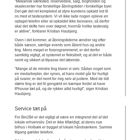
”Mekanisk værksted, reservedele, salg, bogholderi og
skadecenter har forskellige åbningstider i forskellige byer.
Det gør det ret komplekst at styre kundens opkald ind til
os med et tastesystem. Vi vil ikke lade nogen opleve en
optaget telefon eller at opkaldet ikke besvares, så derfor
skal det skifte hen over døgnet, hvornår hvilke tastevalg
er aktive”, forklarer Kristian Haubjerg.
Oven i det kommer, at åbningstiderne ændrer sig efter
både sæson, særlige events som åbent hus og andre
ting. Mens meget er forprogrammeret, er det derfor
samtidig vigtigt, at systemet er fleksibelt, og at det er både
nemt og sikkert at tilpasse det løbende.
”Mange af de mindre ting klarer vi selv. Sådan noget som
en medarbejder, der synes, at hans mobil går for hurtigt
på svarer, er det nemt for mig selv at justere. Med de lidt
større ting er det til gengæld en kæmpe fordel at have
IPhouse tæt på, og de rykker altid hurtigt”, siger Kristian
Haubjerg.
Service tæt på
For Bin2Bil er det vigtigt at være en integreret del af det
lokale erhvervsliv. Det er ikke tilfældigt, at deres nye
bilhus i Holbæk er bygget af lokale håndværkere. Samme
tilgang gælder telefoni.