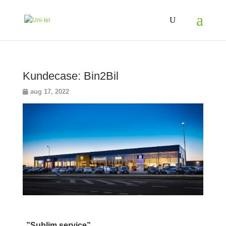
Kundecase: Bin2Bil
aug 17, 2022
”Sublim service”