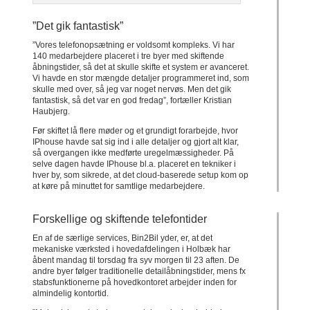
”Det gik fantastisk”
”Vores telefonopsætning er voldsomt kompleks. Vi har
140 medarbejdere placeret i tre byer med skiftende
åbningstider, så det at skulle skifte et system er avanceret.
Vi havde en stor mængde detaljer programmeret ind, som
skulle med over, så jeg var noget nervøs. Men det gik
fantastisk, så det var en god fredag”, fortæller Kristian
Haubjerg.
Før skiftet lå flere møder og et grundigt forarbejde, hvor
IPhouse havde sat sig ind i alle detaljer og gjort alt klar,
så overgangen ikke medførte uregelmæssigheder. På
selve dagen havde IPhouse bl.a. placeret en tekniker i
hver by, som sikrede, at det cloud-baserede setup kom op
at køre på minuttet for samtlige medarbejdere.
Forskellige og skiftende telefontider
En af de særlige services, Bin2Bil yder, er, at det
mekaniske værksted i hovedafdelingen i Holbæk har
åbent mandag til torsdag fra syv morgen til 23 aften. De
andre byer følger traditionelle detailåbningstider, mens fx
stabsfunktionerne på hovedkontoret arbejder inden for
almindelig kontortid.