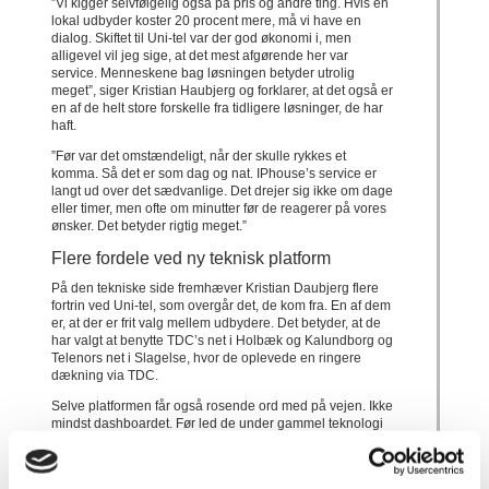
”Vi kigger selvfølgelig også på pris og andre ting. Hvis en
lokal udbyder koster 20 procent mere, må vi have en
dialog. Skiftet til Uni-tel var der god økonomi i, men
alligevel vil jeg sige, at det mest afgørende her var
service. Menneskene bag løsningen betyder utrolig
meget”, siger Kristian Haubjerg og forklarer, at det også er
en af de helt store forskelle fra tidligere løsninger, de har
haft.
”Før var det omstændeligt, når der skulle rykkes et
komma. Så det er som dag og nat. IPhouse’s service er
langt ud over det sædvanlige. Det drejer sig ikke om dage
eller timer, men ofte om minutter før de reagerer på vores
ønsker. Det betyder rigtig meget.”
Flere fordele ved ny teknisk platform
På den tekniske side fremhæver Kristian Daubjerg flere
fortrin ved Uni-tel, som overgår det, de kom fra. En af dem
er, at der er frit valg mellem udbydere. Det betyder, at de
har valgt at benytte TDC’s net i Holbæk og Kalundborg og
Telenors net i Slagelse, hvor de oplevede en ringere
dækning via TDC.
Selve platformen får også rosende ord med på vejen. Ikke
mindst dashboardet. Før led de under gammel teknologi
med bordtelefonapparater med knapper til viderestilling.
”Det var begrænset til det enkelte apparat og