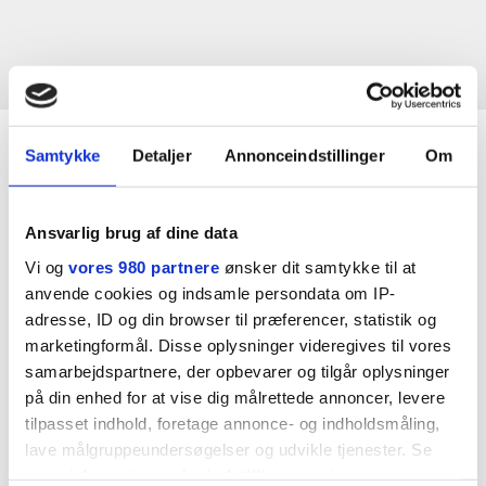
95 % af vores kunder anbefaler os til andre
Samtykke
Detaljer
Annonceindstillinger
Om
Det er vi ret stolte af. Læs nedenfor hvorfor andre har
valgt Uni-tels løsninger.
Ansvarlig brug af dine data
Vi og
vores 980 partnere
ønsker dit samtykke til at
"Det skal bare virke! Og det gør det"
anvende cookies og indsamle persondata om IP-
adresse, ID og din browser til præferencer, statistik og
Antal medarbejdere:
50+
marketingformål. Disse oplysninger videregives til vores
Løsning:
One-Connect
samarbejdspartnere, der opbevarer og tilgår oplysninger
Branche:
Engroshandel
på din enhed for at vise dig målrettede annoncer, levere
tilpasset indhold, foretage annonce- og indholdsmåling,
"Det bety
deres ro
lave målgruppeundersøgelser og udvikle tjenester. Se
mere information under
indstillinger
og i vores
Antal meda