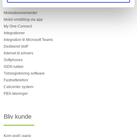
Mobilabonnementer
Mobil omstilling via app
My One-Connect
Integrationer
Integration til Microsoft Teams
Dedikeret VoIP
Internet til erhverv
Softphones
ISDN lukker
Tidsregistrering software
Fastnettelefoni
Callcenter system
PBX-løsninger
Bliv kunde
Kom godt i gang