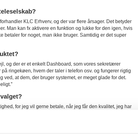
 teleselskab?
forhandler KLC Erhverv, og der var flere årsager. Det betyder
er. Man kan fx aktivere en funktion og lukke for den igen, hvis
e betaler for noget, man ikke bruger. Samtidig er det super
uktet?
ejl, og der er et enkelt Dashboard, som vores sekretærer
r på ringekøen, hvem der taler i telefon osv. og fungerer rigtig
jeg ved, at dem, der bruger systemet, er meget glade for det.
ligt.”
 valget?
ighed, for jeg vil gerne betale, når jeg får den kvalitet, jeg har
struktur og produktstruktur er uhyre vigtigt, og Uni-tel og
fællesskab at lave et transparent produkt. Det er simpelthen