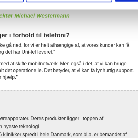
bilnetværk efter behov”
rektør Michael Westermann
er i forhold til telefoni?
kke gå ned, for vi er helt afhængige af, at vores kunder kan få
og det har Uni-tel leveret.”
Bliv kunde
Info
t med at skifte mobilnetværk. Men også i det, at vi kan bruge
lt det operationelle. Det betyder, at vi kan få lynhurtig support.
r hjælp.”
Kom godt i gang
Bliv forhandler
Referencer
Download
5G netværk
Statistik
høreapparater. Deres produkter ligger i toppen af
Mobil FAQ
en nyeste teknologi
Nummerflytning
linikker spredt i hele Danmark, som bl.a. er bemandet af
Roamingtakster