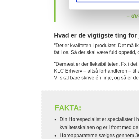
mo
– di
Hvad er de vigtigste ting for j
”Det er kvaliteten i produktet. Det må i
fat i os. Så der skal være fuld oppetid, 
Services
”Dernæst er der fleksibiliteten. Fx i de
KLC Erhverv – altså forhandleren – til a
Vi skal bare skrive én linje, og så er de
Mobilabonnementer
Mobil omstilling via
app
FAKTA:
My One-Connect
Integrationer
4.6
Din Hørespecialist er specialister i 
powered by
G
o
o
g
l
e
Integration til
kvalitetsskalaen og er i front med d
Microsoft Teams
Høreapparaterne sælges gennem 36 k