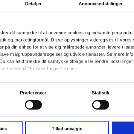
Detaljer
Annonceindstillinger
risstruktur og produktstruktur er uhyre vigtigt”
rektør Michael Westermann
ker dit samtykke til at anvende cookies og indsamle persondat
istik og marketingformål. Disse oplysninger videregives til vore
risniveau som med vores gamle udbyder, men vi har dobbelt
er på din enhed for at vise dig målrettede annoncer, levere tilpas
, at det er gået den rigtige vej.”
 lave målgruppeundersøgelser og udvikle tjenester. Se mere inf
Du kan altid trække dit samtykke tilbage eller ændre indstillinger
ommet meget fokus på, hvad vi bruger og ikke bruger. KLC
 at trykke på "Privacy trigger" ikonet.
ække vores reelle behov, og vi bliver meget ærligt
e.”
ebsitet.
– hvordan er mobildækningen?
Præferencer
Statistik
fed løsning, hvor vi kan skifte mellem TDCs- og Telenors-
se vores indhold og annoncer, til at vise dig funktioner til sociale
utik i et center på Fyn, hvor et af netværkene slet ikke
plysninger om din brug af vores website med vores partnere inden
, der virker. Det er virkelig stærkt. For en forretning som vores
ysepartnere. Vores partnere kan kombinere disse data med andr
æsten en af de stærkeste ting, de kan.”
et fra din brug af deres tjenester. Du samtykker til vores cookie
ies
Tillad udvalgte
ing, hvor vi kan skifte mellem TDCs- og Telenors-