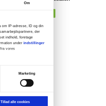
Om
Kontakt os her
a om IP-adresse, ID og din
s samarbejdspartnere, der
set indhold, foretage
ormation under
indstillinger
 fra vores
Marketing
 medier og til at analysere
 for sociale medier,
e oplysninger, du har givet
s, hvis du fortsætter med at
Tillad alle cookies