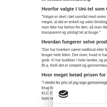
Hvorfor valgte I Uni-tel som
”Valget er sket i tæt samråd med vores 
meget, at det er enkelt og uden binding
man ikke har behov for den, så man ikk
transparent og utroligt let at bruge.”
Hvordan fungerer selve prod
”Der har hverken været nedbrud eller f
bruger hele tiden. Det viser, hvad vi ha
godt. Vi har butikker i hele landet, og 
Bl.a. fordi det er simpelt og gennemskue
Hvor meget betød prisen for
”I stedet for pris vil jeg sige gennemsigt
brug for. Så gennemsigtighed i både pris
KLC Erhverv har rigtig meget styr på i 
bare nemt at være kunde hos dem.”