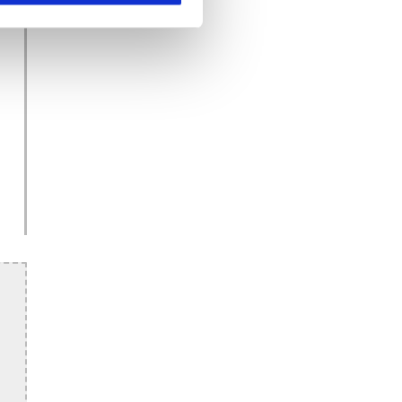
Artikler
Drift
Telefonmøde og
Dagens driftstatus
konferenceopkald
Vores driftmiljø
Telefonsystem og
omstillingsbord i
skyen
Telefoni i Teams
Hvad er IP-telefoni?