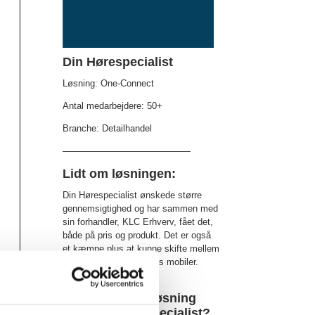
Din Hørespecialist
Løsning: One-Connect
Antal medarbejdere: 50+
Branche: Detailhandel
——————————————
Lidt om løsningen:
Din Hørespecialist ønskede større
gennemsigtighed og har sammen med
sin forhandler, KLC Erhverv, fået det,
både på pris og produkt. Det er også
et kæmpe plus at kunne skifte mellem
TDC og Telenor på deres mobiler.
Vil du have en løsning
som Din Hørespecialist?