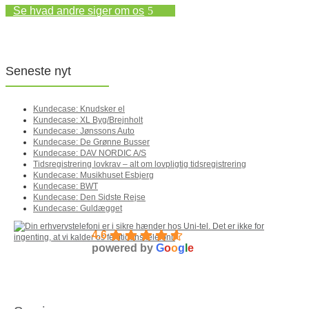
Se hvad andre siger om os
Seneste nyt
Kundecase: Knudsker el
Kundecase: XL Byg/Brejnholt
Kundecase: Jønssons Auto
Kundecase: De Grønne Busser
Kundecase: DAV NORDIC A/S
Tidsregistrering lovkrav – alt om lovpligtig tidsregistrering
Kundecase: Musikhuset Esbjerg
Kundecase: BWT
Kundecase: Den Sidste Rejse
Kundecase: Guldægget
4.6
powered by
G
o
o
g
l
e