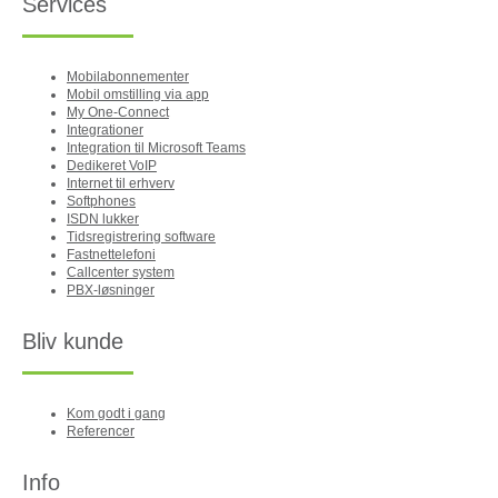
Services
Mobilabonnementer
Mobil omstilling via app
My One-Connect
Integrationer
Integration til Microsoft Teams
Dedikeret VoIP
Internet til erhverv
Softphones
ISDN lukker
Tidsregistrering software
Fastnettelefoni
Callcenter system
PBX-løsninger
Bliv kunde
Kom godt i gang
Referencer
Info