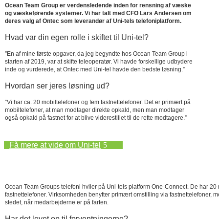
Ocean Team Group er verdensledende inden for rensning af væske
og væskeførende systemer. Vi har talt med CFO Lars Andersen om
deres valg af Ontec som leverandør af Uni-tels telefoniplatform.
Hvad var din egen rolle i skiftet til Uni-tel?
”En af mine første opgaver, da jeg begyndte hos Ocean Team Group i
starten af 2019, var at skifte teleoperatør. Vi havde forskellige udbydere
inde og vurderede, at Ontec med Uni-tel havde den bedste løsning.”
Hvordan ser jeres løsning ud?
”Vi har ca. 20 mobiltelefoner og fem fastnettelefoner. Det er primært på
mobiltelefoner, at man modtager direkte opkald, men man modtager
også opkald på fastnet for at blive viderestillet til de rette modtagere.”
Få mere at vide om Uni-tel
Ocean Team Groups telefoni hviler på Uni-tels platform One-Connect. De har 20 
fastnettelefoner. Virksomheden benytter primært omstilling via fastnettelefoner, 
stedet, når medarbejderne er på farten.
Har det levet op til forventningerne?