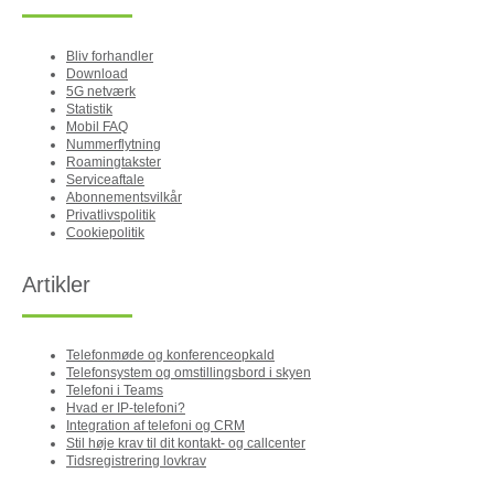
Bliv forhandler
Download
5G netværk
Statistik
Mobil FAQ
Nummerflytning
Roamingtakster
Serviceaftale
Abonnementsvilkår
Privatlivspolitik
Cookiepolitik
Artikler
Telefonmøde og konferenceopkald
Telefonsystem og omstillingsbord i skyen
Telefoni i Teams
Hvad er IP-telefoni?
Integration af telefoni og CRM
Stil høje krav til dit kontakt- og callcenter
Tidsregistrering lovkrav