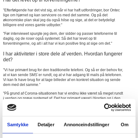
”Efterfølgende har det vist sig, at når vi har haft udfordringer, bor Ontec
lige om hjørnet og kan servicere os med det samme. Og på det
økonomiske plan skal jeg da også hilse og sige, at det er betydeligt
billigere end vores gamle udbyder.”
”Før interviewet spurgte jeg dem, der sidder og passer telefonerne til
daglig, og de roser også systemet. Så det har levet op til
forventningerne, og alt i alt har vi kun positive ting at sige om det.”
I har aktiviteter i store dele af verden. Hvordan fungerer
det?
”Vi har primært brug for den traditionelle telefoni. Og så er der behov for,
at vi kan sende SMS´er rundt, og at vi har adgang til mails på telefonen.
Vi kan fx have brug for at tage billeder af en konkret situation og sende
dem med det samme.”
”På grund af Corona-situationen har vi endnu ikke været så meget rundt
i verden og prøve systemet af. Det har primært været i Norden og i den
nordlige del af Europa, inklusive England. Men der fungerer det godt.”
Hvad lagde I især vægt på, da I skulle vælge
telefonsystem?
Samtykke
Detaljer
Annonceindstillinger
Om
”Det skulle kunne de ting, jeg nævnte før. Og dem, der sidder og
modtager kald på
fastnettelefonen til daglig
, lagde vægt på, at de kunne